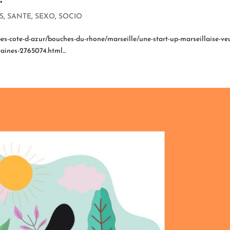
S
,
SANTE
,
SEXO
,
SOCIO
lpes-cote-d-azur/bouches-du-rhone/marseille/une-start-up-marseillaise-ve
aines-2765074.html...