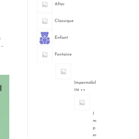
After
Classique
Enfant
s
 …
Fontaine
Impermébil
ité ++
I
m
p
er