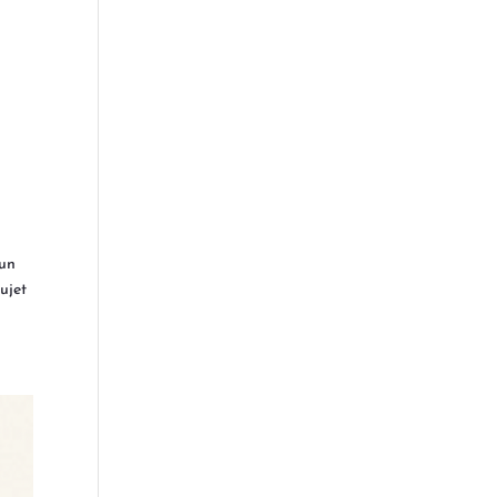
 un
ujet