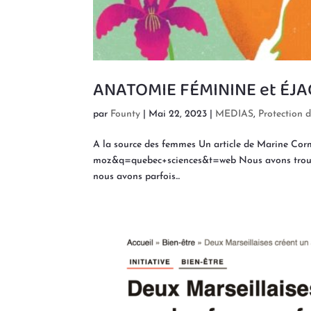
ANATOMIE FÉMININE et ÉJ
par
Founty
|
Mai 22, 2023
|
MEDIAS
,
Protection d
A la source des femmes Un article de Marine Co
moz&q=quebec+sciences&t=web Nous avons trouvé c
nous avons parfois...