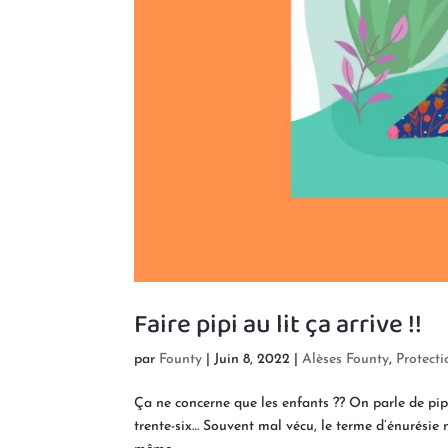
Faire pipi au lit ça arrive !!
par
Founty
|
Juin 8, 2022
|
Alèses Founty
,
Protecti
Ça ne concerne que les enfants ?? On parle de pip
trente-six… Souvent mal vécu, le terme d’énurésie n