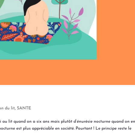
on du lit
,
SANTE
i au lit quand on a six ans mais plutôt d’énurésie nocturne quand on e
octurne est plus appréciable en société. Pourtant ! Le principe reste le