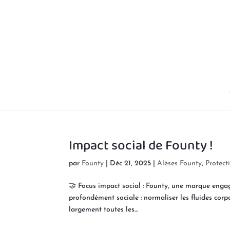
Impact social de Founty !
par
Founty
|
Déc 21, 2025
|
Alèses Founty
,
Protecti
🤝 Focus impact social : Founty, une marque engag
profondément sociale : normaliser les fluides corpor
largement toutes les...