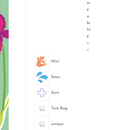
m
é
a
bi
lit
é
+
+
Mini
Sexo
Soin
Tote Bag
unique