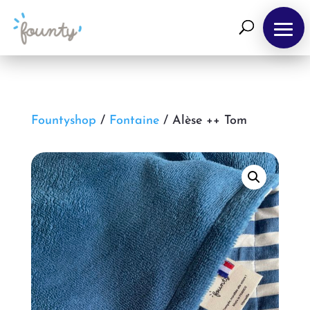
Fountyshop
/
Fontaine
/ Alèse ++ Tom