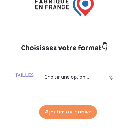
Choisissez votre format👇
TAILLES
Ajouter au panier
quantité
de
A